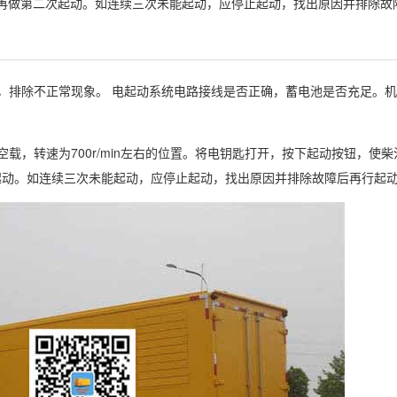
n后再做第二次起动。如连续三次未能起动，应停止起动，找出原因并排除故
，排除不正常现象。 电起动系统电路接线是否正确，蓄电池是否充足。
，转速为700r/min左右的位置。将电钥匙打开，按下起动按钮，使
次起动。如连续三次未能起动，应停止起动，找出原因并排除故障后再行起