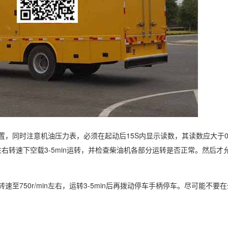
注意机油压力表，必须在起动后15S内显示读数，其读数应大于0.05kPa
/min左右转速下空载3-5min运转，并检查柴油机各部分运转是否正常。然后
750r/min左右，运转3-5min后再拨动停车手柄停车。尽可能不要