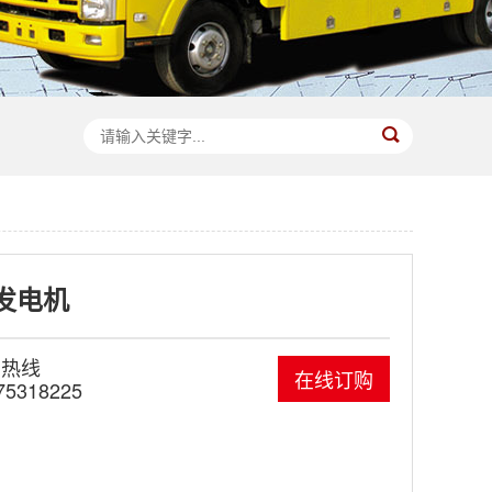
发电机
国热线
在线订购
75318225